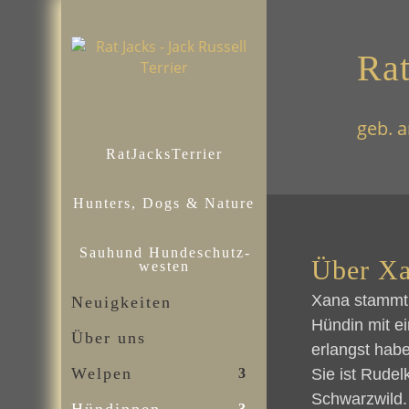
Rat
geb. 
RatJacksTerrier
Hunters, Dogs & Nature
Sauhund Hundeschutz­
Über X
westen
Xana stammt 
Neuigkeiten
Hündin mit e
Über uns
erlangst hab
Welpen
Sie ist Rudel
Schwarzwild.