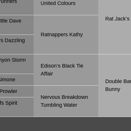
run­ners
Uni­ted Colo­urs
Rat Jack’s 
t­tle Dave
n
Rat­nap­pers Kathy
rs Dazz­ling
­yon Sto­rm
Edi­son’s Black Tie
Aff­air
Sim­one
Dou­ble Bar
Bun­ny
Prow­ler
Ner­vous Break­down
 Spi­rit
Tumb­ling Water