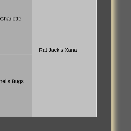
Char­lotte
Rat Jack’s Xana
­rel’s Bugs