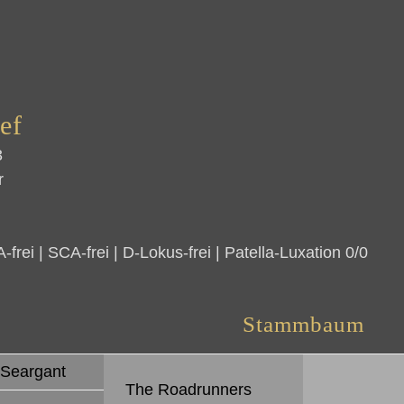
ef
3
r
-frei | SCA-frei | D-Lokus-frei | Patella-Luxation 0/0
Stammbaum
 Sear­gant
The Road­runners