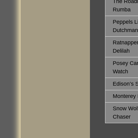
The Road­
Rumba
Pep­pels Li
Dutch­ma
Rat­nap­pe
Delilah
Po­sey Can
Watch
Edi­son’s 
Mont­erey 
Snow Wolfs
Cha­ser