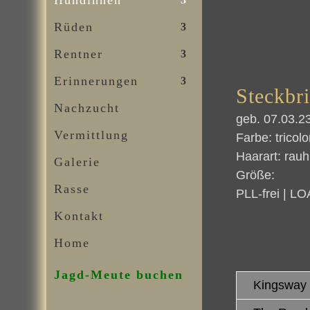
Hündinnen
Rüden
Rentner
Erinnerungen
Steckbri
Nachzucht
geb. 07.03.2
Vermittlung
Farbe: tricolo
Haarart: rauh
Galerie
Größe:
Rasse
PLL-frei | LOA
Kontakt
Home
Jagd-Meute buchen
Kings­way